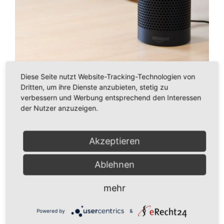
Diese Seite nutzt Website-Tracking-Technologien von
Alexa Plus: Wie Amazon Alexa neu
Dritten, um ihre Dienste anzubieten, stetig zu
verbessern und Werbung entsprechend den Interessen
erfindet
der Nutzer anzuzeigen.
Während früher einfache Befehle wie „Alexa, spiele Musik“
im Vordergrund standen, setzen [...]
Akzeptieren
Ablehnen
Von
Katharina Zeschke
|
27. Februar 2025
|
Allgemein
,
Radio
|
0
Kommentare
mehr
Weiterlesen
Powered by
&