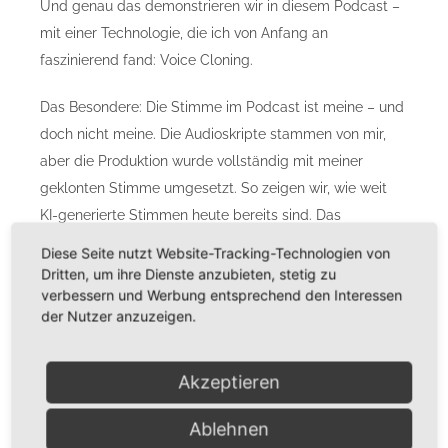
Und genau das demonstrieren wir in diesem Podcast –
Kontakt
mit einer Technologie, die ich von Anfang an
faszinierend fand: Voice Cloning.
Impressum/AGB
Das Besondere: Die Stimme im Podcast ist meine – und
doch nicht meine. Die Audioskripte stammen von mir,
aber die Produktion wurde vollständig mit meiner
Datenschutzerklärung
geklonten Stimme umgesetzt. So zeigen wir, wie weit
KI-generierte Stimmen heute bereits sind. Das
Ergebnis? Erstaunlich authentisch.
Diese Seite nutzt Website-Tracking-Technologien von
Dritten, um ihre Dienste anzubieten, stetig zu
Und das Beste: Ich spreche in jeder Sprache perfekt –
verbessern und Werbung entsprechend den Interessen
der Nutzer anzuzeigen.
zumindest dank KI. Deshalb gibt es den Parrot Podcast
nicht nur auf Deutsch, sondern auch auf Englisch.
Akzeptieren
Ablehnen