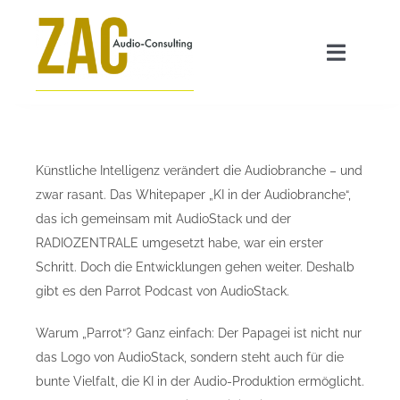
Zum
Inhalt
Toggle
springen
Navigat
Angebot
Künstliche Intelligenz verändert die Audiobranche – und
GEO für Radiosender
zwar rasant. Das Whitepaper „KI in der Audiobranche“,
das ich gemeinsam mit AudioStack und der
Transparenzpflicht AI Act
RADIOZENTRALE umgesetzt habe, war ein erster
Schritt. Doch die Entwicklungen gehen weiter. Deshalb
gibt es den Parrot Podcast von AudioStack.
ZAC FAQ
Warum „Parrot“? Ganz einfach: Der Papagei ist nicht nur
das Logo von AudioStack, sondern steht auch für die
Über mich
bunte Vielfalt, die KI in der Audio-Produktion ermöglicht.