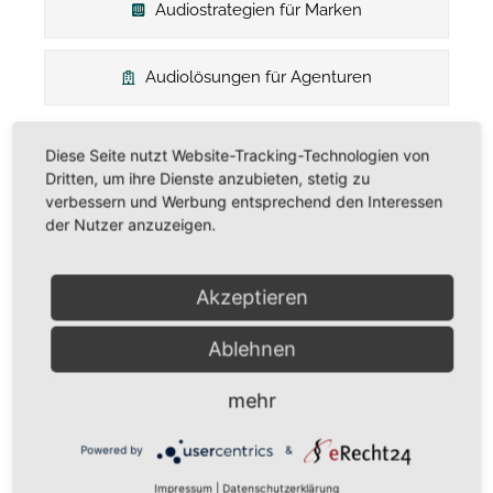
Audiostrategien für Marken
Audiolösungen für Agenturen
Diese Seite nutzt Website-Tracking-Technologien von
Dritten, um ihre Dienste anzubieten, stetig zu
verbessern und Werbung entsprechend den Interessen
der Nutzer anzuzeigen.
Akzeptieren
So arbeiten wir
Ablehnen
zusammen – Schritt für
mehr
Schritt zu Ihrem Erfolg
Powered by
&
Impressum
|
Datenschutzerklärung