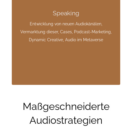
Neue Audiothemen faszinieren mich – und genau
Speaking
diese Begeisterung gebe ich weiter. Mit
Leidenschaft für das Medium, einem
Entwicklung von neuen Audiokänälen,
unterhaltsamen Stil und fundiertem Wissen
Vermarktung dieser, Cases, Podcast-Marketing,
mache ich selbst komplexe Inhalte greifbar. Mein
Dynamic Creative, Audio im Metaverse
Ziel: Inspiration schaffen, neue Perspektiven
eröffnen und Audio erlebbar machen.
Maßgeschneiderte
Audiostrategien