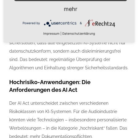
mehr
Ein weiteres zentrales Thema ist der Datenschutz.
Personalisierte Werbung oder automatisierte
Powered by
&
Sprachanalysen sind spannende Anwendungsfelder,
Impressum
|
Datenschutzerklärung
bergen aber auch Risiken. Unternehmen müssen
sicherstellen, dass alle eingesetzten KI-Systeme nicht nur
datenschutzkonform, sondern auch diskriminierungsfrei
sind. Das bedeutet: regelmäßige Überprüfung der
Algorithmen und Einhaltung strenger Sicherheitsstandards.
Hochrisiko-Anwendungen: Die
Anforderungen des AI Act
Der AI Act unterscheidet zwischen verschiedenen
Risikoklassen von KI-Systemen. Für die Audioindustrie
könnten viele Technologien – insbesondere personalisierte
Werbelösungen – in die Kategorie „hochriskant“ fallen. Das
bedeutet: mehr Dokumentationspflichten,