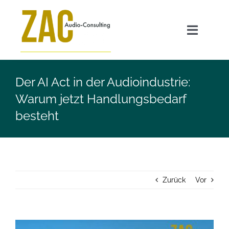
Zum
Inhalt
Toggle
springen
Navigat
Angebot
Der AI Act in der Audioindustrie:
Warum jetzt Handlungsbedarf
GEO für Radiosender
besteht
Transparenzpflicht AI Act
ZAC FAQ
Zurück
Vor
Über mich
Zeige