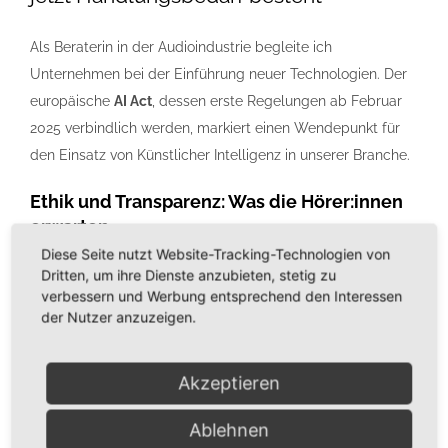
Als Beraterin in der Audioindustrie begleite ich
Unternehmen bei der Einführung neuer Technologien. Der
europäische
AI Act
, dessen erste Regelungen ab Februar
2025 verbindlich werden, markiert einen Wendepunkt für
den Einsatz von Künstlicher Intelligenz in unserer Branche.
Ethik und Transparenz: Was die Hörer:innen
erwarten
Diese Seite nutzt Website-Tracking-Technologien von
Aus meiner Erfahrung weiß ich, dass Vertrauen die
Dritten, um ihre Dienste anzubieten, stetig zu
verbessern und Werbung entsprechend den Interessen
Grundlage jeder erfolgreichen Audio-Strategie ist. Wenn KI
der Nutzer anzuzeigen.
zum Einsatz kommt – sei es bei personalisierten
Audioinhalten oder generativen Sprachlösungen – sollten
die Hörer:innen klar darüber informiert werden.
Akzeptieren
Transparenz erhöht nicht nur die Glaubwürdigkeit, sondern
Ablehnen
beugt auch möglichen Akzeptanzproblemen vor.