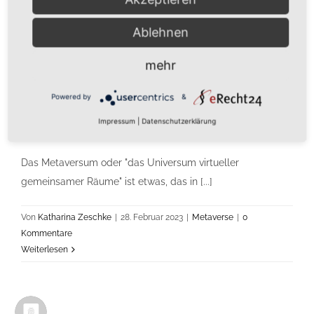
Kontakt
Ablehnen
mehr
Impressum/AGB
Powered by
&
Welche Rolle spielt Audio im
Datenschutzerklärung
Impressum
|
Datenschutzerklärung
Metaverse?
Das Metaversum oder "das Universum virtueller
gemeinsamer Räume" ist etwas, das in [...]
Von
Katharina Zeschke
|
28. Februar 2023
|
Metaverse
|
0
Kommentare
Weiterlesen