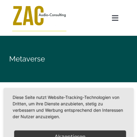
Zum
Inhalt
Toggle
springen
Navigat
Angebot
Metaverse
GEO für Radiosender
Transparenzpflicht AI Act
Diese Seite nutzt Website-Tracking-Technologien von
Dritten, um ihre Dienste anzubieten, stetig zu
ZAC FAQ
verbessern und Werbung entsprechend den Interessen
der Nutzer anzuzeigen.
Über mich
Akzeptieren