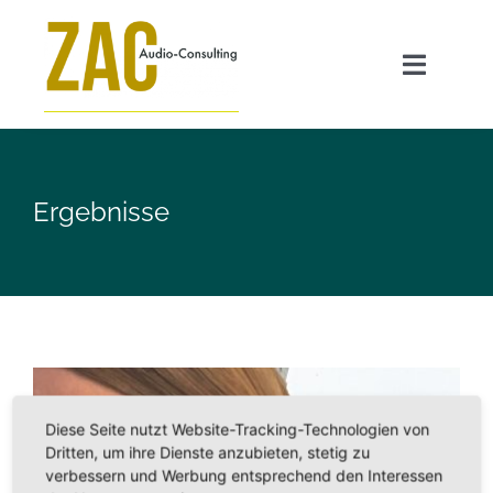
Zum
Inhalt
Toggle
springen
Navigat
Angebot
Ergebnisse
GEO für Radiosender
Transparenzpflicht AI Act
ZAC FAQ
Diese Seite nutzt Website-Tracking-Technologien von
Über mich
Dritten, um ihre Dienste anzubieten, stetig zu
verbessern und Werbung entsprechend den Interessen