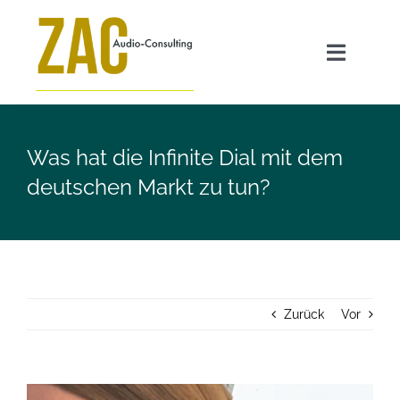
Zum
Inhalt
Toggle
springen
Navigat
Angebot
Was hat die Infinite Dial mit dem
GEO für Radiosender
deutschen Markt zu tun?
Transparenzpflicht AI Act
ZAC FAQ
Zurück
Vor
Über mich
Zeige