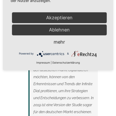
der Nutzer anzuzeigen.
Sie ist auch für Unternehmen in
Akzeptieren
Deutschland relevant: Obwohl die
Infinite Dial hauptsächlich die
Ablehnen
Nutzung von digitalen Medien und
mehr
Technologien in den USA untersucht,
gibt es viele Überschneidungen mit
Powered by
&
dem deutschen Markt. Unternehmen,
die in Deutschland tätig sind oder in
Impressum
|
Datenschutzerklärung
den deutschen Markt expandieren
möchten, können von den
Erkenntnissen und Trends der Infinite
Dial profitieren, um ihre Strategien
und Entscheidungen zu verbessern. In
2019 ist eine Version der Studie sogar
für den deutschen Markt erschienen.