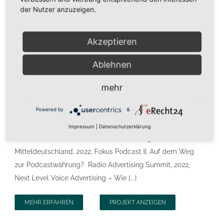
der Nutzer anzuzeigen.
Kontakt
Akzeptieren
Impressum/AGB
Fachvorträge
Ablehnen
Branding
,
Design
,
Mobile
,
WordPress
Datenschutzerklärung
BVDW-Webinar | How to Podcast - Standardisierung von
mehr
Werbeformate, Panelteilname November 2022 eg.ta -
Powered by
&
radio session in Stockholm, 2022, Increasing the value of
audio inventory Innovations in audio formats, monetisation
Impressum
|
Datenschutzerklärung
and attribution Panelteilnahme Medientage
Mitteldeutschland, 2022, Fokus Podcast II: Auf dem Weg
zur Podcastwährung? Radio Advertising Summit, 2022,
Next Level Voice Advertising – Wie [...]
MEHR ERFAHREN
PROJEKT ANZEIGEN