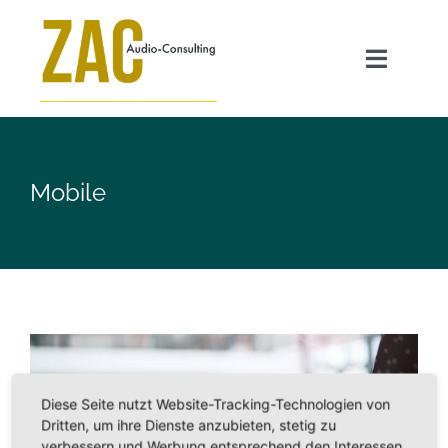
Zum
Inhalt
Toggle
springen
Navigat
Angebot
Mobile
GEO für Radiosender
Transparenzpflicht AI Act
ZAC FAQ
Diese Seite nutzt Website-Tracking-Technologien von
Über mich
Dritten, um ihre Dienste anzubieten, stetig zu
verbessern und Werbung entsprechend den Interessen