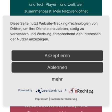
und Tech-Player – und weiß, wer
zusammenpasst. Mein Netzwerk öffnet
Türen und bringt die richtigen Menschen
Diese Seite nutzt Website-Tracking-Technologien von
an einen Tisch, damit Projekte schneller
Dritten, um ihre Dienste anzubieten, stetig zu
ins Laufen kommen.
verbessern und Werbung entsprechend den Interessen
der Nutzer anzuzeigen.
Akzeptieren
Ich entwickle Audio weiter
Ablehnen
mehr
Ich denke Audio immer nach vorn: neue
Formate, neue Workflows, neue
Powered by
&
Erlösmodelle. Ich erkenne Potenziale früh
und helfe Ihnen, sie im Tagesgeschäft
Impressum
|
Datenschutzerklärung
nutzbar zu machen – ohne komplizierte