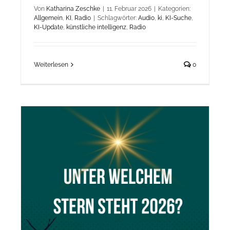
Von
Katharina Zeschke
|
11. Februar 2026
|
Kategorien:
Allgemein
,
KI
,
Radio
|
Schlagwörter:
Audio
,
ki
,
KI-Suche
,
KI-Update
,
künstliche intelligenz
,
Radio
Weiterlesen
0