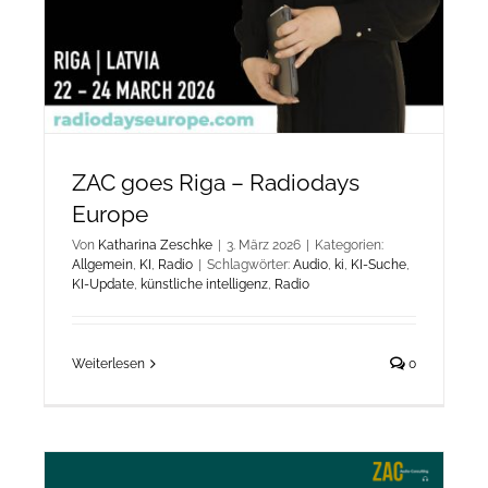
ZAC goes Riga – Radiodays
Europe
Von
Katharina Zeschke
|
3. März 2026
|
Kategorien:
Allgemein
,
KI
,
Radio
|
Schlagwörter:
Audio
,
ki
,
KI-Suche
,
KI-Update
,
künstliche intelligenz
,
Radio
Weiterlesen
0