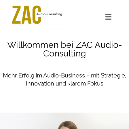
Zum
Inhalt
Toggle
springen
Navigat
Angebot
Willkommen bei ZAC Audio-
Consulting
GEO für Radiosender
Mehr Erfolg im Audio-Business – mit Strategie,
Transparenzpflicht AI Act
Innovation und klarem Fokus
ZAC FAQ
Über mich