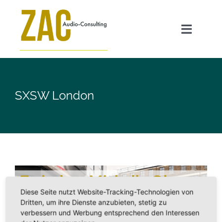
Zum
Inhalt
Toggle
springen
Navigat
Angebot
SXSW London
GEO für Radiosender
Transparenzpflicht AI Act
ZAC FAQ
Diese Seite nutzt Website-Tracking-Technologien von
Über mich
Dritten, um ihre Dienste anzubieten, stetig zu
verbessern und Werbung entsprechend den Interessen