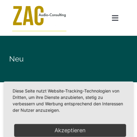
Zum
Inhalt
Toggle
springen
Navigat
Angebot
Neu
GEO für Radiosender
Transparenzpflicht AI Act
Diese Seite nutzt Website-Tracking-Technologien von
Dritten, um ihre Dienste anzubieten, stetig zu
verbessern und Werbung entsprechend den Interessen
ZAC FAQ
Alles neu in 2023
der Nutzer anzuzeigen.
Katharina Zeschke Audio-Expertin Ich freu mich so sehr ab
Über mich
Akzeptieren
sofort [...]