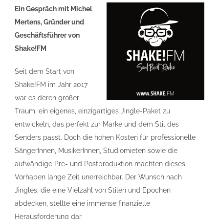
Ein Gespräch mit Michel
Mertens, Gründer und
Geschäftsführer von
Shake!FM
Seit dem Start von
Shake!FM im Jahr 2017
war es deren großer
Traum, ein eigenes, einzigartiges Jingle-Paket zu
entwickeln, das perfekt zur Marke und dem Stil des
Senders passt. Doch die hohen Kosten für professionelle
SängerInnen, MusikerInnen, Studiomieten sowie die
aufwändige Pre- und Postproduktion machten dieses
Vorhaben lange Zeit unerreichbar. Der Wunsch nach
Jingles, die eine Vielzahl von Stilen und Epochen
abdecken, stellte eine immense finanzielle
Herausforderung dar.