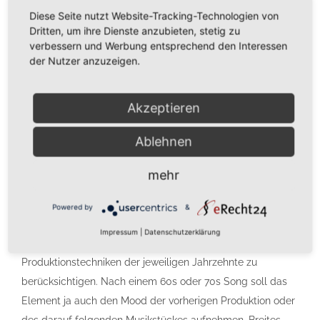
nicht funktionieren. Daraus werden dann z.B. Opener,
Diese Seite nutzt Website-Tracking-Technologien von
Bumper etc. Dagegen war ich sehr überrascht über die
Dritten, um ihre Dienste anzubieten, stetig zu
Erstellung von organischer Musik wie Soul, Funk oder
verbessern und Werbung entsprechend den Interessen
Disco. Es geht sicherlich besser, was gewisse
der Nutzer anzuzeigen.
Instrumenten-Sounds angeht, aber die musikalische
Qualität war ohne zu übertreiben “Mindblowing”.
Akzeptieren
Du erwähnst, dass das Jingle-Paket viele Stile aus
Ablehnen
verschiedenen Epochen umfasst. Wie habt ihr
sichergestellt, dass die KI diese Vielfalt authentisch
abbilden kann?
mehr
Bei einem sehr musik-zentrierten Format wie Shake!FM, ist
Powered by
&
es wichtig, die Stimmungen, die Arrangements, die
Impressum
|
Datenschutzerklärung
unterschiedlichen Musikstile wie auch die
Produktionstechniken der jeweiligen Jahrzehnte zu
berücksichtigen. Nach einem 60s oder 70s Song soll das
Element ja auch den Mood der vorherigen Produktion oder